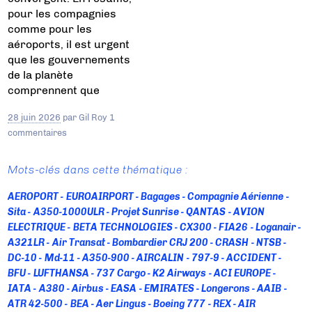
pour les compagnies
comme pour les
aéroports, il est urgent
que les gouvernements
de la planète
comprennent que
28 juin 2026
par
Gil Roy
1
commentaires
Mots-clés dans cette thématique :
AEROPORT
EUROAIRPORT
Bagages
Compagnie Aérienne
Sita
A350-1000ULR
Projet Sunrise
QANTAS
AVION
ELECTRIQUE
BETA TECHNOLOGIES
CX300
FIA26
Loganair
A321LR
Air Transat
Bombardier CRJ 200
CRASH
NTSB
DC-10
Md-11
A350-900
AIRCALIN
797-9
ACCIDENT
BFU
LUFTHANSA
737 Cargo
K2 Airways
ACI EUROPE
IATA
A380
Airbus
EASA
EMIRATES
Longerons
AAIB
ATR 42-500
BEA
Aer Lingus
Boeing 777
REX
AIR