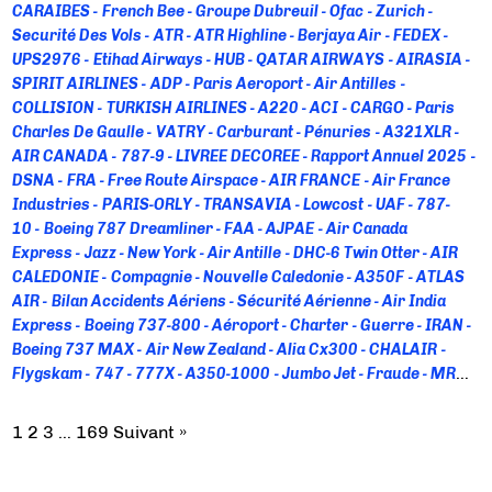
CARAIBES
French Bee
Groupe Dubreuil
Ofac
Zurich
Securité Des Vols
ATR
ATR Highline
Berjaya Air
FEDEX
UPS2976
Etihad Airways
HUB
QATAR AIRWAYS
AIRASIA
SPIRIT AIRLINES
ADP
Paris Aeroport
Air Antilles
COLLISION
TURKISH AIRLINES
A220
ACI
CARGO
Paris
Charles De Gaulle
VATRY
Carburant
Pénuries
A321XLR
AIR CANADA
787-9
LIVREE DECOREE
Rapport Annuel 2025
DSNA
FRA
Free Route Airspace
AIR FRANCE
Air France
Industries
PARIS-ORLY
TRANSAVIA
Lowcost
UAF
787-
10
Boeing 787 Dreamliner
FAA
AJPAE
Air Canada
Express
Jazz
New York
Air Antille
DHC-6 Twin Otter
AIR
CALEDONIE
Compagnie
Nouvelle Caledonie
A350F
ATLAS
AIR
Bilan Accidents Aériens
Sécurité Aérienne
Air India
Express
Boeing 737-800
Aéroport
Charter
Guerre
IRAN
Boeing 737 MAX
Air New Zealand
Alia Cx300
CHALAIR
Flygskam
747
777X
A350-1000
Jumbo Jet
Fraude
MRO
Floride
TRUMP
PC-12
Rapport D'enquête
Saint-
Barthélémy
T&E
Trainée De Condensation
CFM
1
2
3
…
169
Suivant »
International
Ryanair
SAFRAN
BORDEAUX-MERIGNAC
Aero
Decarbo
SAF
Shift Project
A320
GPS
PARIS-CDG
Paris-