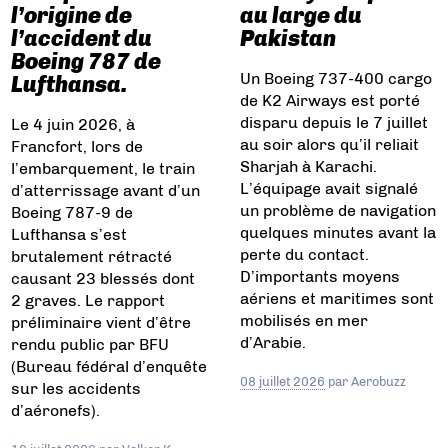
l’origine de
au large du
l’accident du
Pakistan
Boeing 787 de
Un Boeing 737-400 cargo
Lufthansa.
de K2 Airways est porté
disparu depuis le 7 juillet
Le 4 juin 2026, à
au soir alors qu’il reliait
Francfort, lors de
Sharjah à Karachi.
l’embarquement, le train
L’équipage avait signalé
d’atterrissage avant d’un
un problème de navigation
Boeing 787-9 de
quelques minutes avant la
Lufthansa s’est
perte du contact.
brutalement rétracté
D’importants moyens
causant 23 blessés dont
aériens et maritimes sont
2 graves. Le rapport
mobilisés en mer
préliminaire vient d’être
d’Arabie.
rendu public par BFU
(Bureau fédéral d’enquête
08 juillet 2026
par
Aerobuzz
sur les accidents
d’aéronefs).